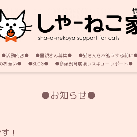
●活動内容●
●里親さん募集●
●猫さんをお迎えする前に
のお願い●
●BLOG●
●多頭飼育崩壊レスキューレポート●
●お知らせ●
です！