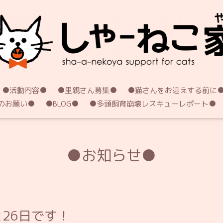
●活動内容●
●里親さん募集●
●猫さんをお迎えする前に
のお願い●
●BLOG●
●多頭飼育崩壊レスキューレポート●
●お知らせ●
と26日です！